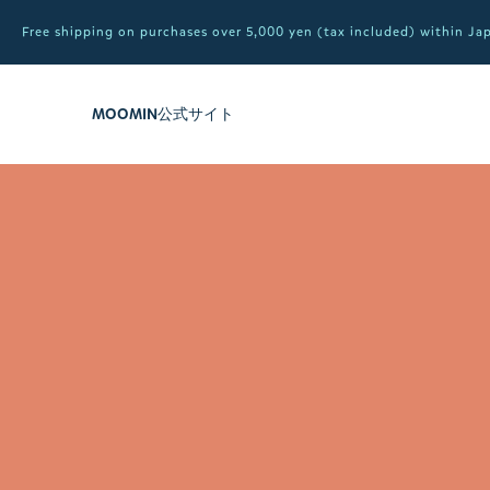
Free shipping on purchases over 5,000 yen (tax included) within J
MOOMIN公式サイト