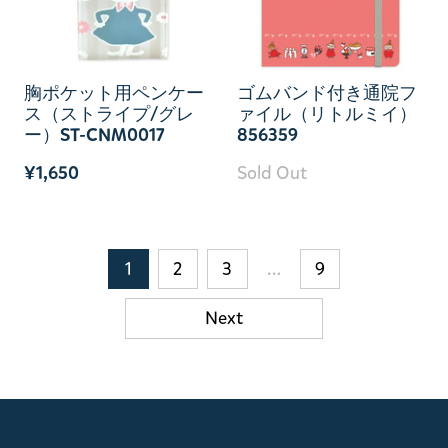
胸ポケット用ペンケー
ゴムバンド付き通院フ
ス（ストライプ/グレ
ァイル（リトルミイ）
ー）ST-CNM0017
856359
¥1,650
Sold Out
1
2
3
…
9
Next