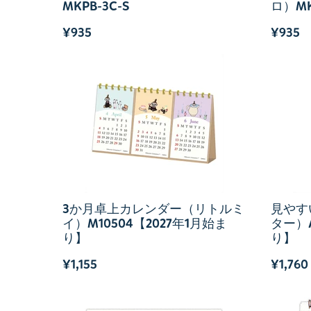
MKPB-3C-S
ロ）MK
¥935
¥935
3か月卓上カレンダー（リトルミ
見やす
イ）M10504【2027年1月始ま
ター）A
り】
り】
¥1,155
¥1,760