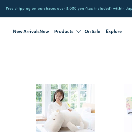
Free shipping on purchases over 5,000 yen (tax included) within J
New ArrivalsNew
Products
On Sale
Explore
products
Sale
all products