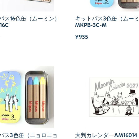
パス16色缶（ムーミン）
キットパス3色缶（ムー
16C
MKPB-3C-M
0
¥935
パス3色缶（ニョロニョ
大判カレンダーAM16014【