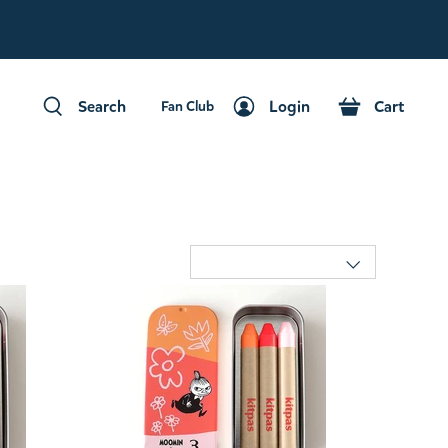
Fan Club
Search
Login
Cart
Fan Club
Search
Login
Cart