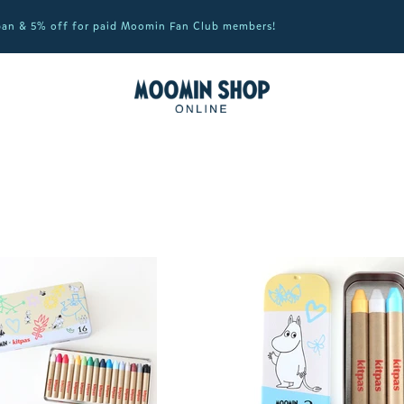
apan & 5% off for paid Moomin Fan Club members!