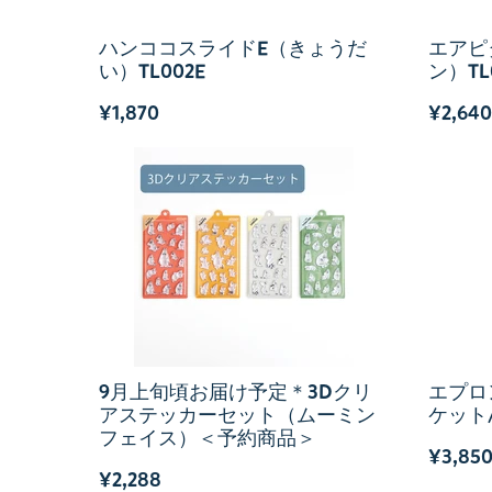
ハンココスライドE（きょうだ
エアピ
い）TL002E
ン）TL
¥1,870
¥2,640
9月上旬頃お届け予定＊3Dクリ
エプロ
アステッカーセット（ムーミン
ケット/
フェイス）＜予約商品＞
¥3,85
¥2,288