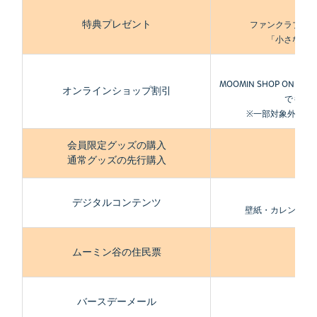
◎
特典プレゼント
ファンクラブ限
「小さなト
◎
MOOMIN SHOP ONLI
オンラインショップ割引
でも5％o
※一部対象外商品
会員限定グッズの購入
◎
通常グッズの先行購入
◎
デジタルコンテンツ
壁紙・カレンダーな
ムーミン谷の住民票
◎
バースデーメール
◎