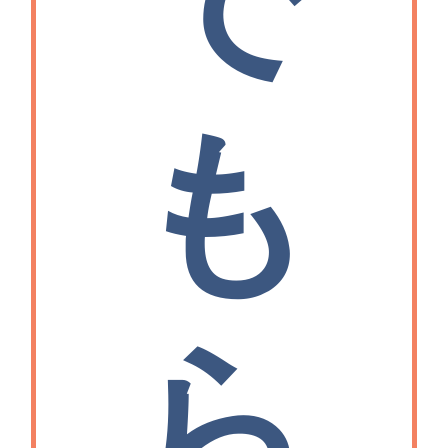
で
も
ら