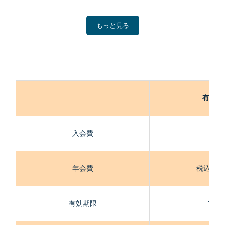
もっと見る
有料会
入会費
0円
年会費
税込5,5
有効期限
1年間