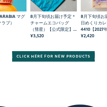
ARABIA マグ
8月下旬頃お届け予定＊
8月下旬頃お
クラブ）
チャームエコバッグ
日めくりカレ
（彗星）【公式限定】
4410【202
＜予約商品＞
¥3,520
り】＜予約商
¥2,420
CLICK HERE FOR NEW PRODUCTS