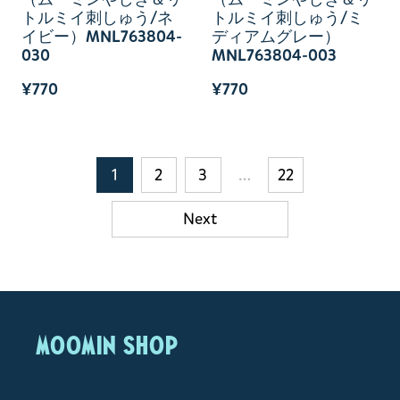
トルミイ刺しゅう/ネ
トルミイ刺しゅう/ミ
イビー）MNL763804-
ディアムグレー）
030
MNL763804-003
¥770
¥770
1
2
3
…
22
Next
MOOMIN SHOP