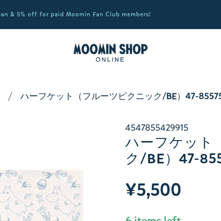
apan & 5% off for paid Moomin Fan Club members!
ト
ハーフケット（フルーツピクニック/BE）47-85575
4547855429915
ハーフケット
ク/BE）47-85
¥5,500
6 items left