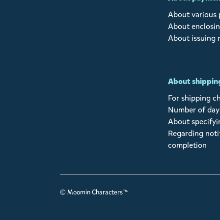
About various
About enclosin
About issuing 
About shipping
For shipping c
Number of days
About specifyi
Regarding noti
completion
© Moomin Characters™