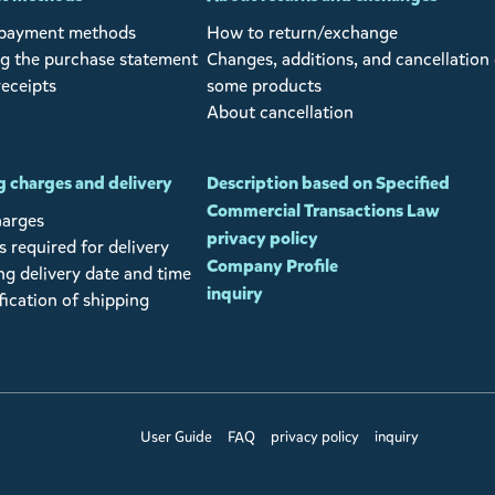
 payment methods
How to return/exchange
g the purchase statement
Changes, additions, and cancellation 
receipts
some products
About cancellation
 charges and delivery
Description based on Specified
Commercial Transactions Law
harges
privacy policy
 required for delivery
Company Profile
ng delivery date and time
inquiry
fication of shipping
User Guide
FAQ
privacy policy
inquiry