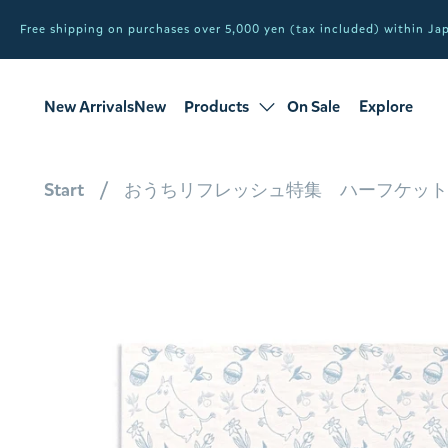
Free shipping on purchases over 5,000 yen (tax included) within J
New ArrivalsNew
Products
On Sale
Explore
products
Sale
all products
Start
おうちリフレッシュ特集 ハーフケッ