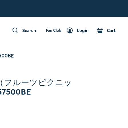
Fan Club
Search
Login
Cart
Fan Club
Search
Login
Cart
00BE
（フルーツピクニッ
57500BE