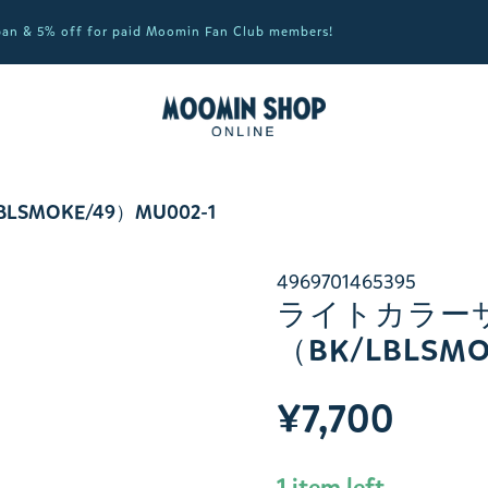
apan & 5% off for paid Moomin Fan Club members!
MOKE/49）MU002-1
4969701465395
ライトカラー
（BK/LBLSMO
¥7,700
1 item left