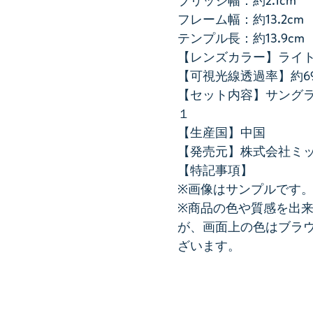
ブリッジ幅：約2.1cm
フレーム幅：約13.2cm
テンプル長：約13.9cm
【レンズカラー】ライ
【可視光線透過率】約6
【セット内容】サングラ
１
【生産国】中国
【発売元】株式会社ミ
【特記事項】
※画像はサンプルです
※商品の色や質感を出
が、画面上の色はブラ
ざいます。