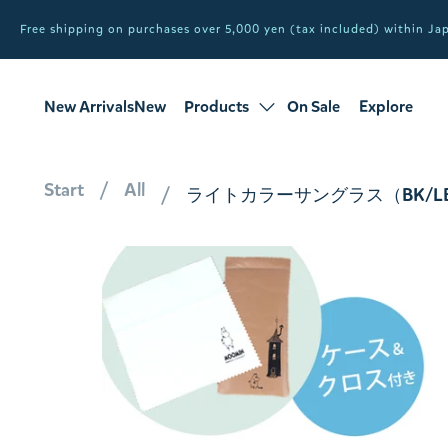
Free shipping on purchases over 5,000 yen (tax included) within J
New ArrivalsNew
Products
On Sale
Explore
products
Sale
all products
Start
All
ライトカラーサングラス（BK/LBLS