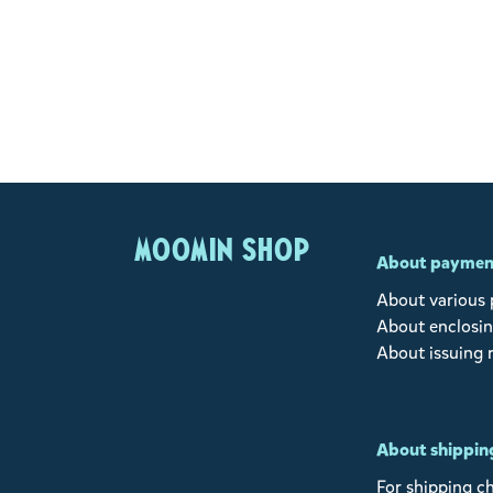
MOOMIN SHOP
About paymen
About various
About enclosin
About issuing 
About shipping
For shipping c