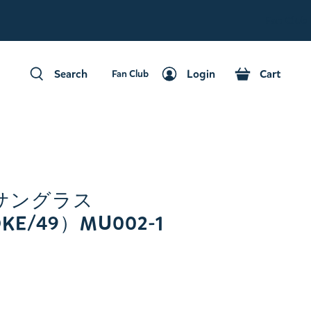
Fan Club
Search
Login
Cart
Fan Club
Search
Login
Cart
サングラス
KE/49）MU002-1