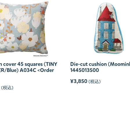
n cover 45 squares (TINY
Die-cut cushion (Moomin
R/Blue) A034C <Order
1445013500
¥3,850
(税込)
(税込)