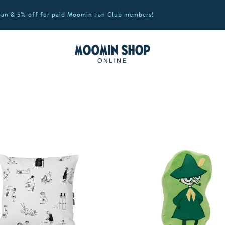
apan & 5% off for paid Moomin Fan Club members!