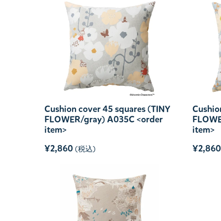
Cushion cover 45 squares (TINY
Cushio
FLOWER/gray) A035C <order
FLOWE
item>
item>
¥2,860
¥2,860
(税込)