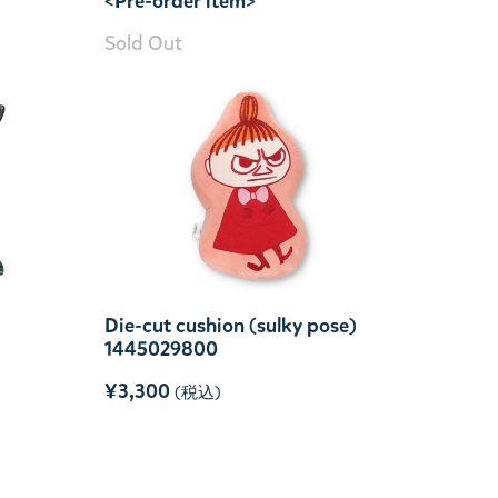
<Pre-order item>
Sold Out
Die-cut cushion (sulky pose)
1445029800
¥3,300
(税込)