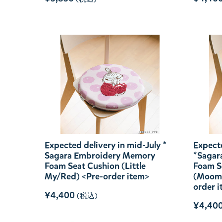
Expected delivery in mid-July *
Expecte
Sagara Embroidery Memory
*Sagar
Foam Seat Cushion (Little
Foam S
My/Red) <Pre-order item>
(Moomi
order 
¥4,400
(税込)
¥4,40