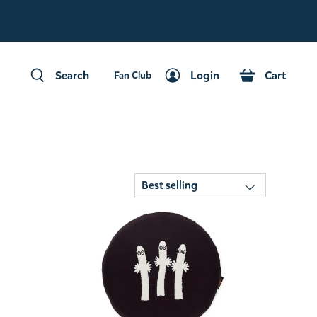
Fan Club
Search
Login
Cart
Fan Club
Search
Login
Cart