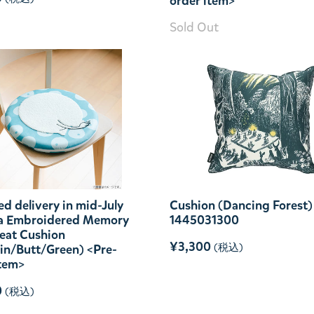
order item>
Sold Out
d delivery in mid-July
Cushion (Dancing Forest)
a Embroidered Memory
1445031300
eat Cushion
¥3,300
(税込)
n/Butt/Green) <Pre-
item>
0
(税込)