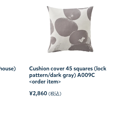
house)
Cushion cover 45 squares (lock
pattern/dark gray) A009C
<order item>
¥2,860
(税込)