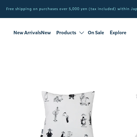
Free shipping on purchases over 5,000 yen (tax included) within J
New ArrivalsNew
Products
On Sale
Explore
products
Sale
all products