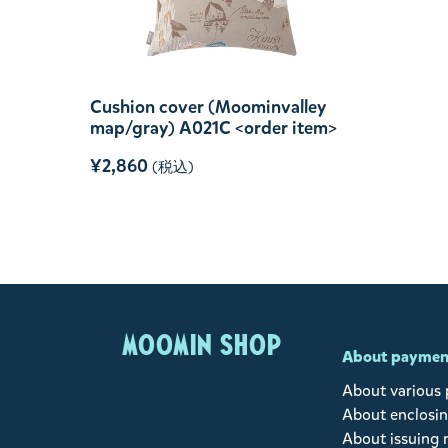
Cushion cover (Moominvalley
map/gray) A021C <order item>
¥2,860
(税込)
MOOMIN SHOP
About paymen
About various
About enclosin
About issuing 