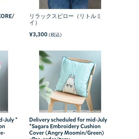
ORE/
リラックスピロー（リトルミ
イ）
¥3,300
(税込)
d-July *
Delivery scheduled for mid-July
on
*Sagara Embroidery Cushion
re-
Cover (Angry Moomin/Green)